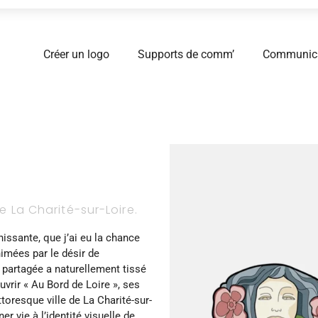
Créer un logo
Supports de comm’
Communicat
 La Charité-sur-Loire.
issante, que j’ai eu la chance
imées par le désir de
 partagée a naturellement tissé
uvrir « Au Bord de Loire », ses
toresque ville de La Charité-sur-
er vie à l’identité visuelle de