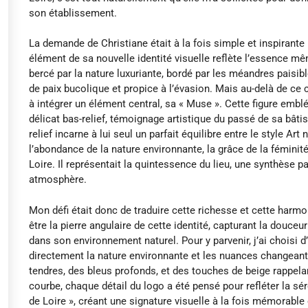
son établissement.
La demande de Christiane était à la fois simple et inspirante
élément de sa nouvelle identité visuelle reflète l’essence m
bercé par la nature luxuriante, bordé par les méandres paisibl
de paix bucolique et propice à l’évasion. Mais au-delà de ce c
à intégrer un élément central, sa « Muse ». Cette figure embl
délicat bas-relief, témoignage artistique du passé de sa bâtis
relief incarne à lui seul un parfait équilibre entre le style Art
l’abondance de la nature environnante, la grâce de la féminité
Loire. Il représentait la quintessence du lieu, une synthèse pa
atmosphère.
Mon défi était donc de traduire cette richesse et cette harmo
être la pierre angulaire de cette identité, capturant la douceu
dans son environnement naturel. Pour y parvenir, j’ai choisi 
directement la nature environnante et les nuances changeante
tendres, des bleus profonds, et des touches de beige rappelan
courbe, chaque détail du logo a été pensé pour refléter la sér
de Loire », créant une signature visuelle à la fois mémorable 